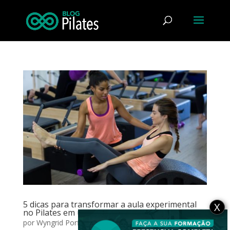
5 dicas para transformar a aula experimental
X
no Pilates em uma aula avaliativa!
por
Wyngrid Porfirio Borel
|
out 20, 2025
|
Atuação