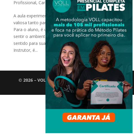
Profissional
,
Carreira
A aula experimental no Pilates é uma oportunidade
valiosa tanto para o aluno quanto para o profissional.
Para o aluno, é um momento de conhecer o Método,
sentir o ambiente e avaliar se aquela prática faz
sentido para sua rotina e seus objetivos. Já para o
Instrutor, é...
© 2026 – VOLL Pilates Group. Todos os direitos
reservados.