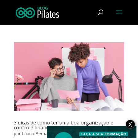
3 dicas de como ter uma boa organização e
X
controle financeiro do seu Studio de Pilates
por
Luana Bernardo
|
mar 31, 2023
|
Carreira
,
Gestão