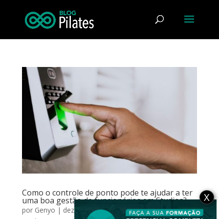
Como o controle de ponto pode te ajudar a ter
X
uma boa gestão de funcionários em Studios?
por
Genyo
|
dez 11, 2023
|
Carreira
,
Gestão e