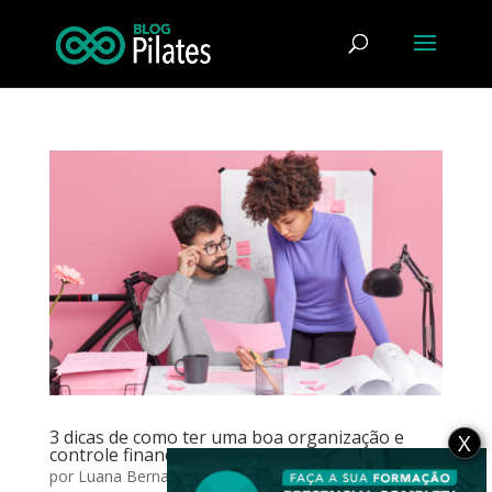
3 dicas de como ter uma boa organização e
X
controle financeiro do seu Studio de Pilates
por
Luana Bernardo
|
mar 31, 2023
|
Carreira
,
Gestão