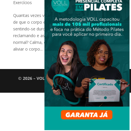
Exercícios
Quantas vezes você já acordou com aquela sensação
de que o corpo está “travado”? Ou terminou o dia
sentindo-se duro, com os ombros tensos, as costas
reclamando e as articulações mais rígidas do que o
normal? Calma, o Pilates tem ótimos exercícios para
aliviar o corpo...
© 2026 – VOLL Pilates Group. Todos os direitos
reservados.