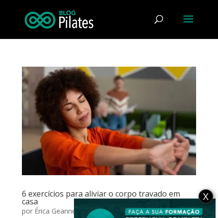
6 exercícios para aliviar o corpo travado em
X
casa
por
Érica Geanne Martins de Sousa
|
ago 18, 2025
|