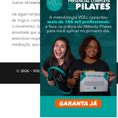
Outras Modalidades
,
Outros
Há algum tempo tenho me interessado pelas posições
de Yoga e, consequentemente, aprendido mais sobre
o movimento. Isso devido aos benefícios para
ansiedade que as asanas (posturas) e pranayamas
(exercícios respiratórios) podem nos trazer. Além da
meditação, que não...
© 2026 – VOLL Pilates Group. Todos os direitos
reservados.