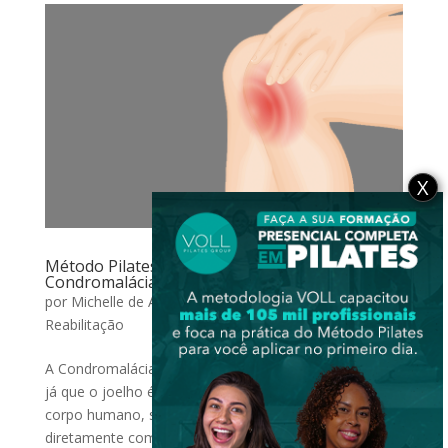
X
Método Pilates e sua Atuação na
Condromalácia Patelar
por
Michelle de Aguiar Zacaria
|
dez 18, 2016
|
Reabilitação
A Condromalácia Patelar pode ser um problema sério
já que o joelho é a articulação mais complexa do
corpo humano, sua função está relacionada
diretamente com três sistemas que compõem o