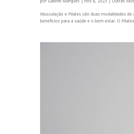
por
Gabriel Marques
|
nov 8, 2023
|
Outras Mod
Musculação e Pilates são duas modalidades de a
benefícios para a saúde e o bem-estar. O Pilate