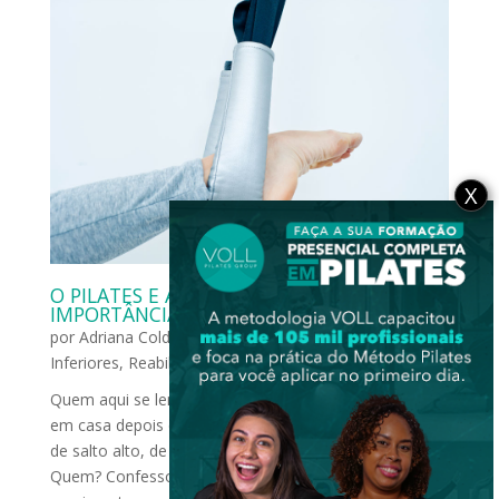
X
O PILATES E A SAÚDE DOS PÉS: ENTENDA A
IMPORTÂNCIA!
por
Adriana Coldebella
|
mar 4, 2016
|
Membros
Inferiores
,
Reabilitação
Quem aqui se lembra de massagear os pés ao chegar
em casa depois de um dia árduo de trabalho, de uso
de salto alto, de andanças para cima e para baixo?
Quem? Confesso que às vezes até eu, profissional do