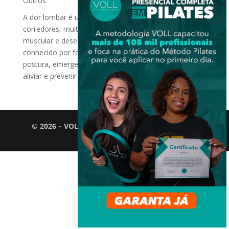
Outros
A dor lombar é uma queixa comum entre os
corredores, muitas vezes causada por tensão
muscular e desequilíbrios posturais. O Método Pilates,
conhecido por fortalecer o Power House e melhorar a
postura, emerge como uma abordagem eficaz para
aliviar e prevenir a dor...
© 2026 – VOLL Pilates Group. Todos os direitos
reservados.