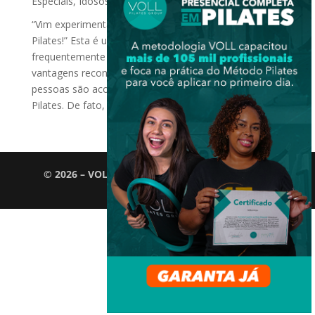
Especiais
,
Idosos
“Vim experimentar porque o médico me mandou fazer
Pilates!” Esta é uma frase que escutamos
frequentemente nos nossos estúdios. Devido às
vantagens reconhecidas do Método, cada vez mais
pessoas são aconselhadas pelo médico a praticar
Pilates. De fato, o Pilates pode...
© 2026 – VOLL Pilates Group. Todos os direitos
reservados.