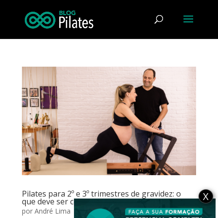
Pilates para 2º e 3º trimestres de gravidez: o
X
que deve ser considerado neste período?
por
André Lima
|
mar 25, 2024
|
Gestantes
,
Grupos