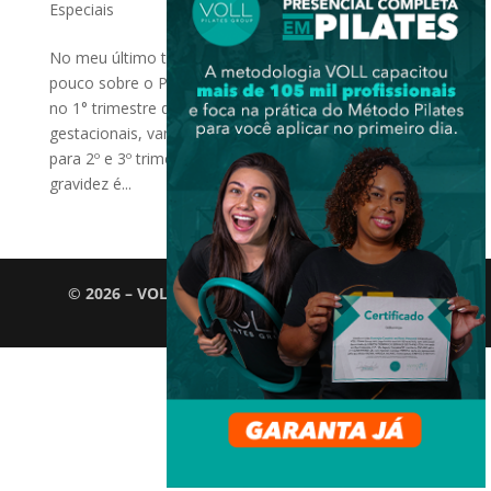
Especiais
No meu último texto para o Blog Pilates, falei um
pouco sobre o Pilates na gravidez e sua importância
no 1° trimestre de gestação. Seguindo as fases
gestacionais, vamos abordar sobre o Método Pilates
para 2º e 3º trimestres de gravidez. O 2° trimestre de
gravidez é...
© 2026 – VOLL Pilates Group. Todos os direitos
reservados.