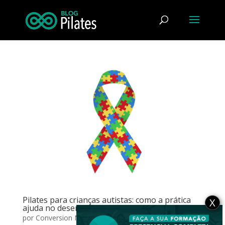
Pilates para crianças autistas: como a prática
X
ajuda no desenvolvimento?
por
Conversion News
|
jul 20, 2023
|
Crianças
,
Grupos