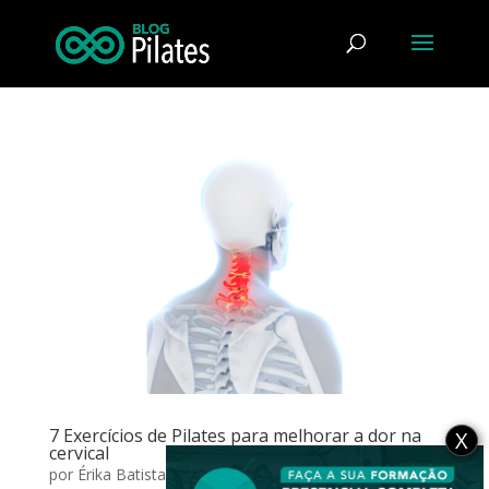
7 Exercícios de Pilates para melhorar a dor na
X
cervical
por
Érika Batista
|
maio 1, 2017
|
Coluna
,
Reabilitação