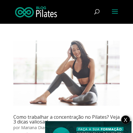
Como trabalhar a concentração no Pilates? Veja
X
3 dicas valiosas!
por
Mariana Dias
|
dez 20, 2023
|
Reflexão da