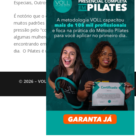
Especiais
,
Outros Grupos
É notório que o corpo feminino tem passado por
muitos padrões ao longo das eras. Manter essa
pressão pelo “corpo perfeito” pode ser difícil para
algumas mulheres. No entanto, muitas estão se
encontrando em atividades que deixam a silhueta em
dia. O Pilates é um...
© 2026 – VOLL Pilates Group. Todos os direitos
reservados.