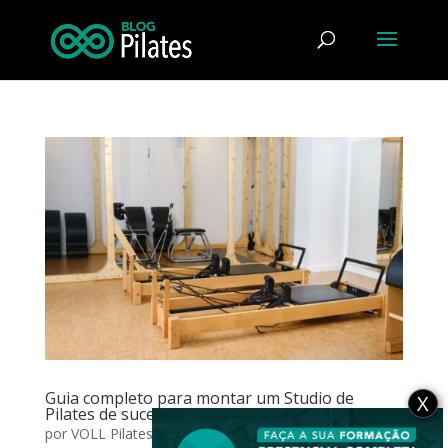
Guia completo para montar um Studio de
X
Pilates de sucesso!
por
VOLL Pilates Group
|
fev 10, 2016
|
Carreira
,