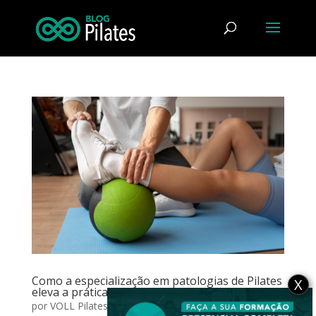
Como a especialização em patologias de Pilates
X
eleva a prática dos instrutores?
por
VOLL Pilates Group
|
jun 27, 2023
|
Atuação