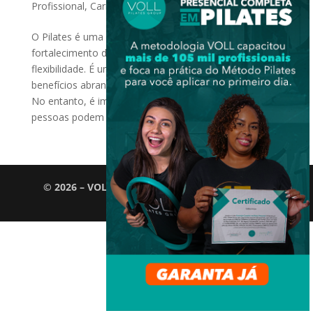
Profissional
,
Carreira
O Pilates é uma forma de exercício que promove o
fortalecimento do corpo, a melhora da postura e a
flexibilidade. É uma prática popular devido aos seus
benefícios abrangentes para a saúde e o bem-estar.
No entanto, é importante reconhecer que algumas
pessoas podem ter...
© 2026 – VOLL Pilates Group. Todos os direitos
reservados.