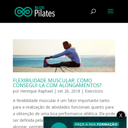
FLEXIBILIDADE MUSCULAR: COMO
CONSEGUI-LA COM ALONGAMENTOS?
por
Henrique Raphael
|
set 26, 2018
|
Exercícios
A flexibilidade muscular é um fator importante tanto
para a realização de atividades funcionais quanto para
a obtenção de uma boa performance atlética. Ela pode
X
ser definida pela capacidade que o músculo tem de se
alongar, permitindo que uma ou duas articulações