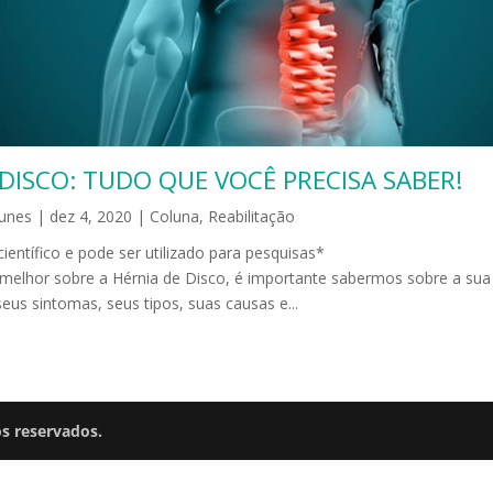
DISCO: TUDO QUE VOCÊ PRECISA SABER!
tunes
|
dez 4, 2020
|
Coluna
,
Reabilitação
o é científico e pode ser utilizado para pesquisas* 
lhor sobre a Hérnia de Disco, é importante sabermos sobre a sua f
seus sintomas, seus tipos, suas causas e...
os reservados.