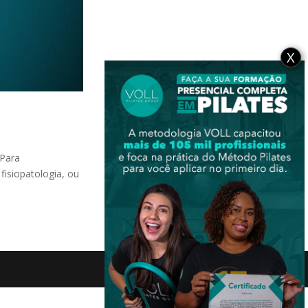
X
Para
isiopatologia, ou