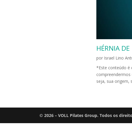
HÉRNIA DE 
por
Israel Lino An
*Este conteúd
compreendermos me
seja, sua origem, 
© 2026 – VOLL Pilates Group. Todos os direit