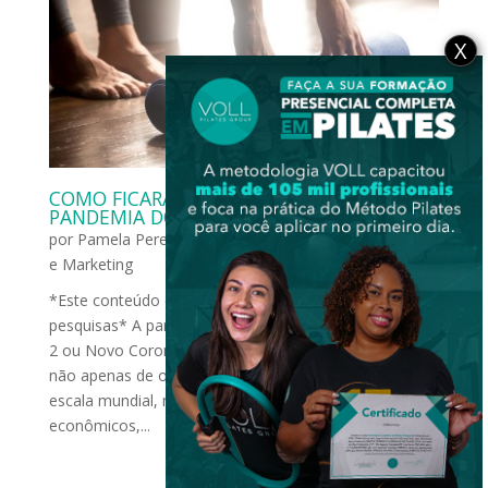
X
COMO FICARÁ O MÉTODO PILATES PÓS-
PANDEMIA DO CORONAVÍRUS?
por
Pamela Pereira
|
maio 25, 2020
|
Carreira
,
Gestão
e Marketing
*Este conteúdo é científico e pode ser utilizado para
pesquisas* A pandemia causada pelo vírus SARS-CoV-
2 ou Novo Coronavírus, vem produzindo repercussões
não apenas de ordem biomédica e epidemiológica em
escala mundial, mas também impactos sociais,
econômicos,...