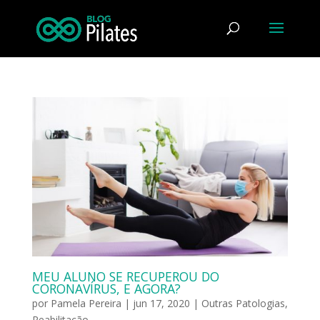
MEU ALUNO SE RECUPEROU DO
CORONAVÍRUS, E AGORA?
por
Pamela Pereira
|
jun 17, 2020
|
Outras Patologias
,
Reabilitação