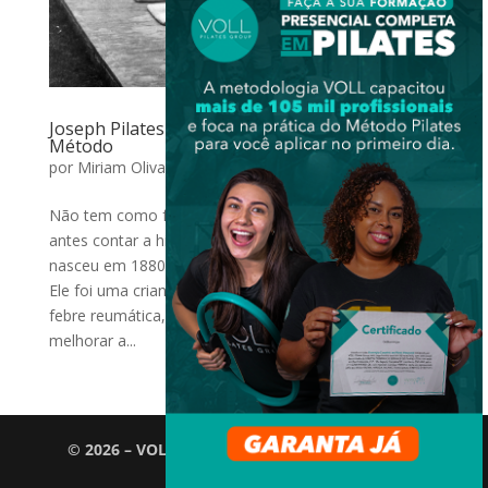
Joseph Pilates e a origem do seu poderoso
Método
por
Miriam Olivar
|
abr 18, 2017
|
Pilates Clássico
Não tem como falar sobre o Método Pilates, sem
antes contar a história do seu criador. Joseph Pilates
nasceu em 1880 perto de Düsseldorf, na Alemanha.
Ele foi uma criança frágil, asmática, raquítica e com
febre reumática, porém tornou-se tão determinado a
melhorar a...
© 2026 – VOLL Pilates Group. Todos os direitos
reservados.