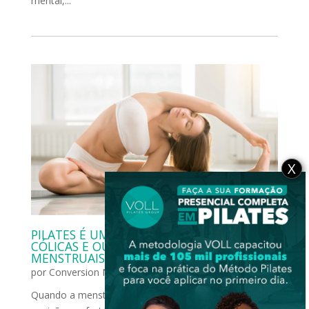
mental,...
X
PILATES É UMA OPÇÃO PARA ALÍVIO DAS
CÓLICAS E OUTROS SINTOMAS
MENSTRUAIS?
por
Conversion News
|
dez 13, 2023
|
Exercícios
Quando a menstruação chega, ficar deitada numa