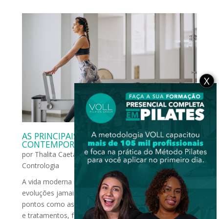
X
AS PRINCIPAIS VANTAGENS DO PILATES
CONTEMPORÂNEO PARA OS DIAS ATUAIS
por
Thalita Caetano
|
mar 6, 2023
|
Reflexão da
Contrologia
A vida moderna nos trouxe facilidades, tecnologias e
evoluções jamais vistas. Podemos citar dentre tantos
pontos como as novidades em diagnósticos de saúde
e tratamentos, facilidades na comunicação, em