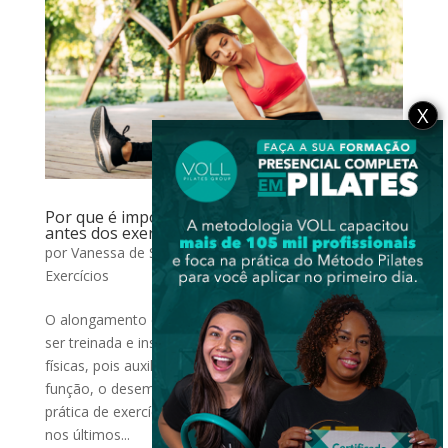
X
Por que é importante realizar o alongamento
antes dos exercícios?
por
Vanessa de Souza Ferraz
|
nov 22, 2022
|
Exercícios
O alongamento é uma técnica muito importante de
ser treinada e inserida em todas as modalidades
físicas, pois auxilia na mobilidade do corpo, melhora a
função, o desempenho e ainda previne lesões. A
prática de exercícios físicos ganhou muitos adeptos
nos últimos...