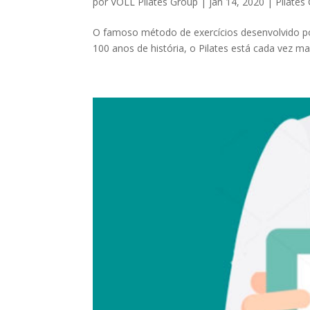
por
VOLL Pilates Group
|
jan 14, 2020
|
Pilates
O famoso método de exercícios desenvolvido por
100 anos de história, o Pilates está cada vez ma