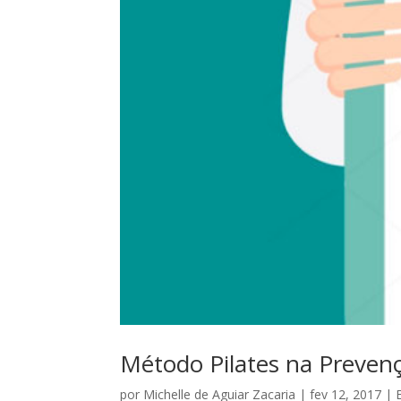
Método Pilates na Preven
por
Michelle de Aguiar Zacaria
|
fev 12, 2017
|