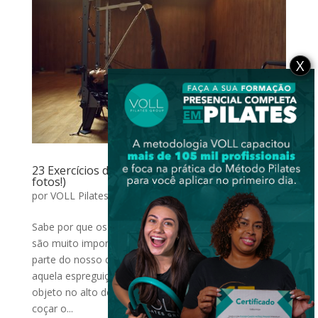
X
23 Exercícios de Alongamento no Pilates (com
fotos!)
por
VOLL Pilates Group
|
out 24, 2017
|
Exercícios
Sabe por que os exercícios de alongamento no Pilates
são muito importantes? Porque o alongamento já faz
parte do nosso dia a dia em diversas situações, seja
aquela espreguiçada ao acordar, ao pegar algum
objeto no alto do armário, ao trocar uma lâmpada, ao
coçar o...