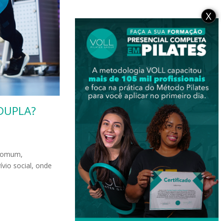
X
DUPLA?
 comum,
vio social, onde