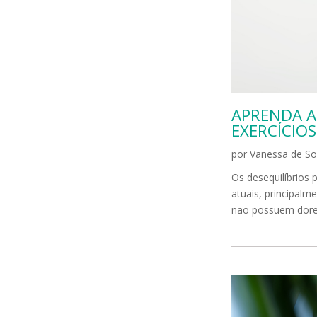
APRENDA A
EXERCÍCIO
por
Vanessa de So
Os desequilíbrios 
atuais, principal
não possuem dores